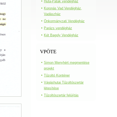
Huta-Patak vendégház
Koronás Vad Vendégház,
Vadászház
Önkormányzati Vendégház
Parázs vendégház
Két Bagoly Vendégház
VPÖTE
Simon Menyhért megmentése
projekt
Tűzoltó Konténer
Vágáshutai Tűzoltószertár
létesítése
Tűzoltószertár felújítás