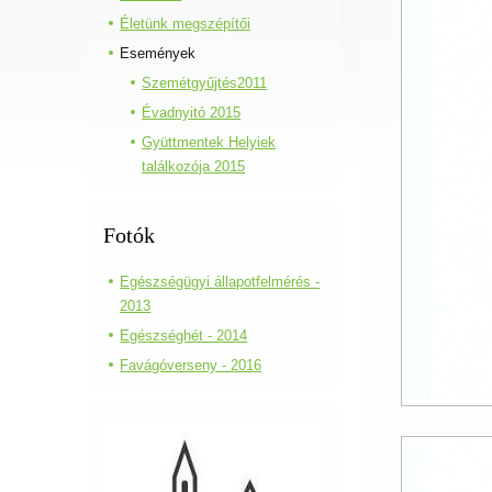
Életünk megszépítői
Események
Szemétgyűjtés2011
Évadnyitó 2015
Gyüttmentek Helyiek
találkozója 2015
Fotók
Egészségügyi állapotfelmérés -
2013
Egészséghét - 2014
Favágóverseny - 2016