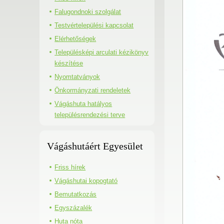
Falugondnoki szolgálat
Testvértelepülési kapcsolat
Elérhetőségek
Településképi arculati kézikönyv
készítése
Nyomtatványok
Önkormányzati rendeletek
Vágáshuta hatályos
településrendezési terve
Vágáshutáért Egyesület
Friss hírek
Vágáshutai kopogtató
Bemutatkozás
Egyszázalék
Huta nóta