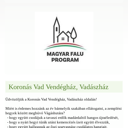
Koronás Vad Vendégház, Vadászház
Üdvözöljük a Koronás Vad Vendégház, Vadászház oldalán!
Miért is érdemes hozzánk az év bármelyik szakában ellátogatni, a zempléni
hegyek között megbúvó Vágáshutára?
- hogy együtt csodájuk a tavaszi erdők madárdaltól hangos újraéledését,
- hogy a nyári hegyi túrák utáni kemencézés ízeit együtt élvezzük,
- hogy együtt hallgassuk az őszi szarvasnász csodálatos hangjait,