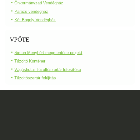
Önkormányzati Vendégház
Parázs vendégház
Két Bagoly Vendégház
VPÖTE
Simon Menyhért megmentése projekt
Tűzoltó Konténer
Vágáshutai Tűzoltószertár létesítése
Tűzoltószertár felújítás