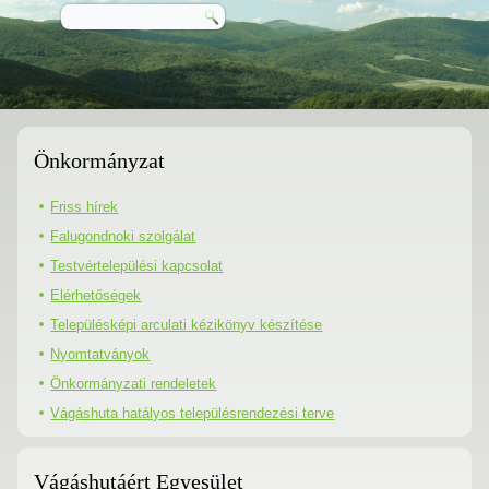
Önkormányzat
Friss hírek
Falugondnoki szolgálat
Testvértelepülési kapcsolat
Elérhetőségek
Településképi arculati kézikönyv készítése
Nyomtatványok
Önkormányzati rendeletek
Vágáshuta hatályos településrendezési terve
Vágáshutáért Egyesület