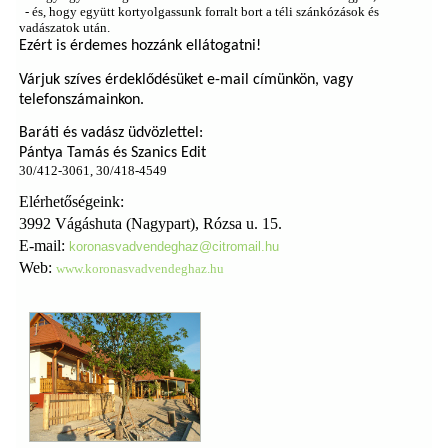
- és, hogy együtt kortyolgassunk forralt bort a téli szánkózások és
vadászatok után.
Ezért is érdemes hozzánk ellátogatni!
Várjuk szíves érdeklődésüket e-mail címünkön, vagy
telefonszámainkon.
Baráti és vadász üdvözlettel:
Pántya Tamás és Szanics Edit
30/412-3061, 30/418-4549
Elérhetőségeink:
3992 Vágáshuta (Nagypart), Rózsa u. 15.
E-mail:
koronasvadvendeghaz@citromail.hu
Web:
www.koronasvadvendeghaz.hu