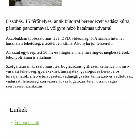
6 szobás, 15 férőhelyes, antik bútorral berendezett vadász kúria,
páratlan panorámával, völgyre néző hatalmas udvarral.
A szobákban többcsatornás tévé, DVD, videómagnó. A házban internet
használati lehetőség, a tetőtérben klíma. A konyha jól felszerelt.
A házzal egybeépített 50 m2-es filagória, mely meating-es megbeszélések
lebonyolítására is alkalmas.
Szolgáltatásaink: szalonnasütés, bográcsozás, grillezés, kemence, mosási-
vasalási lehetőség, gyerekeknek társasjáték, gyalogos és kerékpáros
túraajánlatok, illetve túravezetés, vadmegfigyelés, természet- és vadfotózás,
vadászati lehetőség szervezése, lovas fogatozás, télen disznóvágás
szervezése, szánkózás.
Linkek
Építési telkek