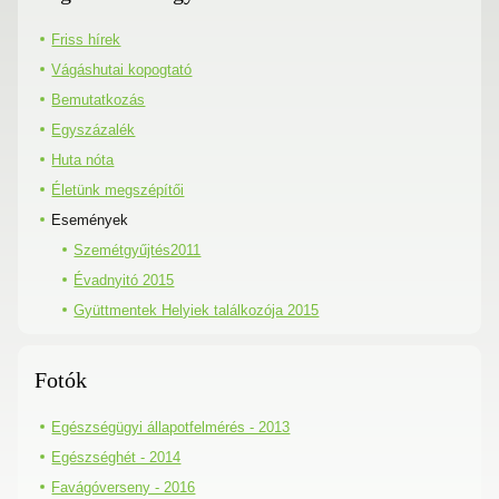
Friss hírek
Vágáshutai kopogtató
Bemutatkozás
Egyszázalék
Huta nóta
Életünk megszépítői
Események
Szemétgyűjtés2011
Évadnyitó 2015
Gyüttmentek Helyiek találkozója 2015
Fotók
Egészségügyi állapotfelmérés - 2013
Egészséghét - 2014
Favágóverseny - 2016