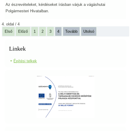
Az észrevételeket, kérdéseket írásban várjuk a vágáshutai
Polgármesteri Hivatalban.
4. oldal / 4
Első
Előző
1
2
3
4
Tovább
Utolsó
Linkek
Építési telkek