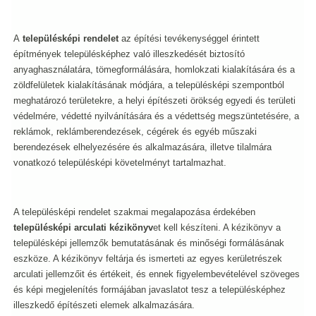
A
településképi rendelet
az építési tevékenységgel érintett
építmények településképhez való illeszkedését biztosító
anyaghasználatára, tömegformálására, homlokzati kialakítására és a
zöldfelületek kialakításának módjára, a településképi szempontból
meghatározó területekre, a helyi építészeti örökség egyedi és területi
védelmére, védetté nyilvánítására és a védettség megszüntetésére, a
reklámok, reklámberendezések, cégérek és egyéb műszaki
berendezések elhelyezésére és alkalmazására, illetve tilalmára
vonatkozó településképi követelményt tartalmazhat.
A településképi rendelet szakmai megalapozása érdekében
településképi arculati kézikönyv
et kell készíteni. A kézikönyv a
településképi jellemzők bemutatásának és minőségi formálásának
eszköze. A kézikönyv feltárja és ismerteti az egyes kerületrészek
arculati jellemzőit és értékeit, és ennek figyelembevételével szöveges
és képi megjelenítés formájában javaslatot tesz a településképhez
illeszkedő építészeti elemek alkalmazására.