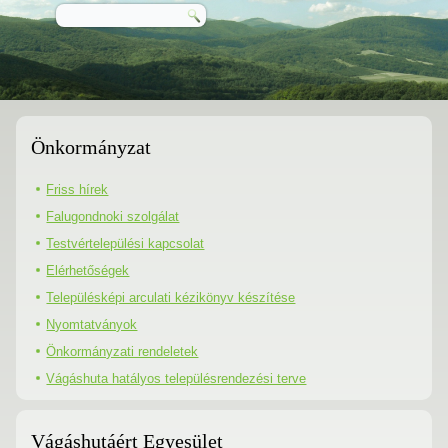
Önkormányzat
Friss hírek
Falugondnoki szolgálat
Testvértelepülési kapcsolat
Elérhetőségek
Településképi arculati kézikönyv készítése
Nyomtatványok
Önkormányzati rendeletek
Vágáshuta hatályos településrendezési terve
Vágáshutáért Egyesület