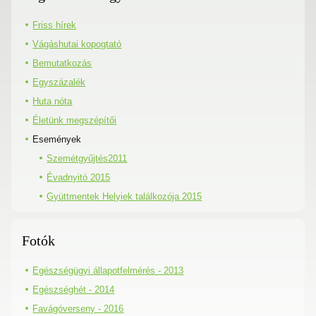
Friss hírek
Vágáshutai kopogtató
Bemutatkozás
Egyszázalék
Huta nóta
Életünk megszépítői
Események
Szemétgyűjtés2011
Évadnyitó 2015
Gyüttmentek Helyiek találkozója 2015
Fotók
Egészségügyi állapotfelmérés - 2013
Egészséghét - 2014
Favágóverseny - 2016