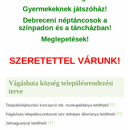
Gyermekeknek játszóház!
Debreceni néptáncosok a
színpadon és a táncházban!
Meglepetések!
SZERETETTEL VÁRUNK!
Vágáshuta község településrendezési
terve
Településfejlesztési koncepció stb. munkapéldánya letölthető
ITT
.
Vágáshuta településszerkezeti terv térképes állománya letölthető
ITT
.
Jelmagyarázat letölthető
ITT
.