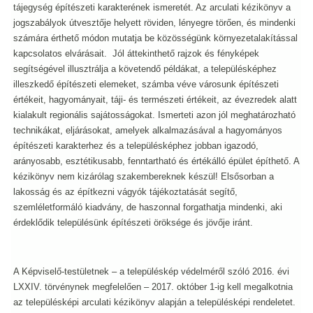
tájegység építészeti karakterének ismeretét. Az arculati kézikönyv a
jogszabályok útvesztője helyett röviden, lényegre törően, és mindenki
számára érthető módon mutatja be közösségünk környezetalakítással
kapcsolatos elvárásait. Jól áttekinthető rajzok és fényképek
segítségével illusztrálja a követendő példákat, a településképhez
illeszkedő építészeti elemeket, számba véve városunk építészeti
értékeit, hagyományait, táji- és természeti értékeit, az évezredek alatt
kialakult regionális sajátosságokat. Ismerteti azon jól meghatározható
technikákat, eljárásokat, amelyek alkalmazásával a hagyományos
építészeti karakterhez és a településképhez jobban igazodó,
arányosabb, esztétikusabb, fenntartható és értékálló épület építhető. A
kézikönyv nem kizárólag szakembereknek készül! Elsősorban a
lakosság és az építkezni vágyók tájékoztatását segítő,
szemléletformáló kiadvány, de haszonnal forgathatja mindenki, aki
érdeklődik településünk építészeti öröksége és jövője iránt.
A Képviselő-testületnek – a településkép védelméről szóló 2016. évi
LXXIV. törvénynek megfelelően – 2017. október 1-ig kell megalkotnia
az településképi arculati kézikönyv alapján a településképi rendeletet.