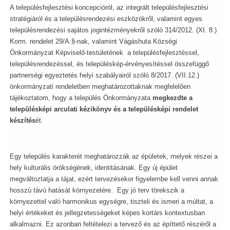
A településfejlesztési koncepcióról, az integrált településfejlesztési
stratégiáról és a településrendezési eszközökről, valamint egyes
településrendezési sajátos jogintézményekről szóló 314/2012. (XI. 8.)
Korm. rendelet 29/A.§-nak, valamint Vágáshuta Községi
Önkormányzat Képviselő-testületének a településfejlesztéssel,
településrendezéssel, és településkép-érvényesítéssel összefüggő
partnerségi egyeztetés helyi szabályairól szóló 8/2017. (VII.12.)
önkormányzati rendeletben meghatározottaknak megfelelően
tájékoztatom, hogy a település Önkormányzata
megkezdte a
településképi arculati kézikönyv és a településképi rendelet
készítés
ét.
Egy település karakterét meghatározzák az épületek, melyek részei a
hely kulturális örökségének, identitásának. Egy új épület
megváltoztatja a tájat, ezért tervezésekor figyelembe kell venni annak
hosszú távú hatását környezetére. Egy jó terv törekszik a
környezettel való harmonikus egységre, tiszteli és ismeri a múltat, a
helyi értékeket és jellegzetességeket képes kortárs kontextusban
alkalmazni. Ez azonban feltételezi a tervező és az építtető részéről a