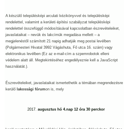
A készülő településképi arculati kézikönyvvel és településképi
rendelettel, valamint a kerületi építési szabályzat településképi
rendelettel összefüggő módosításával kapcsolatban észrevételeiket,
javaslataikat – nevük és lakcímük megadása mellett – a
megjelenéstől számított 21 napig adhatják meg postai levélben
(Polgármesteri Hivatal 3992 Vágáshuta, Fő utca 16. szám) vagy
elektronikus levélben (
Ez az e-mail-cím a szpemrobotok elleni
védelem alatt áll. Megtekintéséhez engedélyeznie kell a JavaScript
használatát.
).
Észrevételeiket, javaslataikat ismertethetik a témában megrendezésre
kerülő
lakossági fórum
on is, mely
augusztus hó 4.nap 12 óra 30 perckor