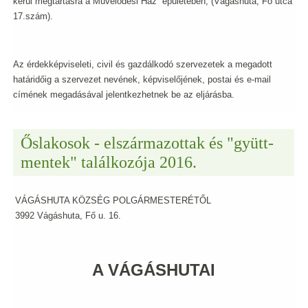
kerül megtartásra a Művelődési Ház épületében, (Vágáshuta, Fő utca
17.szám).
Az érdekképviseleti, civil és gazdálkodó szervezetek a megadott
határidőig a szervezet nevének, képviselőjének, postai és e-mail
címének megadásával jelentkezhetnek be az eljárásba.
Őslakosok - elszármazottak és "gyütt-
mentek" találkozója 2016.
VÁGÁSHUTA KÖZSÉG POLGÁRMESTERÉTŐL
3992 Vágáshuta, Fő u. 16.
A VÁGÁSHUTAI