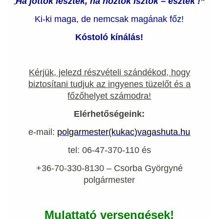
Ha jöttök lesztek, ha hoztok isztok – esztek !”
„
Ki-ki maga, de nemcsak magának főz!
Kóstoló kínálás!
Kérjük, jelezd részvételi szándékod, hogy
biztosítani tudjuk az ingyenes tüzelőt és a
főzőhelyet számodra!
Elérhetőségeink:
e-mail:
polgarmester(kukac)vagashuta.hu
tel: 06-47-370-110 és
+36-70-330-8130 – Csorba Györgyné
polgármester
Mulattató versengések!